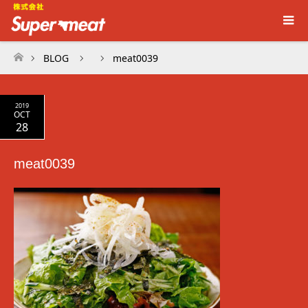
BLOG
meat0039
ホーム
2019
OCT
28
meat0039