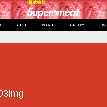
P
ABOUT
RECRUIT
GALLERY
CON
-03img