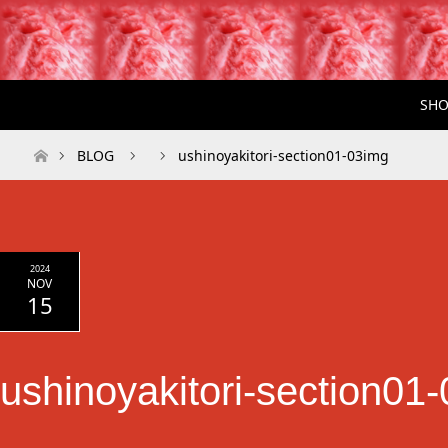
SHO
ホーム
BLOG
ushinoyakitori-section01-03img
2024
NOV
15
ushinoyakitori-section01