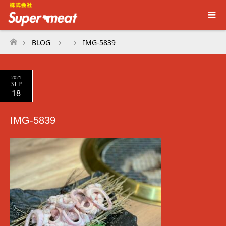
BLOG
IMG-5839
ホーム
2021
SEP
18
IMG-5839